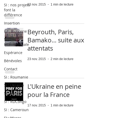
SI : nos projets
23 nov. 2015
1 min de lecture
font la
différence
Insertion
Beyrouth, Paris,
Ressourcerie
Bamako... suite aux
Solidarité
Internationale
attentats
Espérance
23 nov. 2015
2 min de lecture
Bénévoles
Contact
SI : Roumanie
L'Ukraine en peine
SI : Ukraine
pour la France
SI : Bosnie
SI : RDCongo
17 nov. 2015
1 min de lecture
SI : Cameroun
SI : Maroc