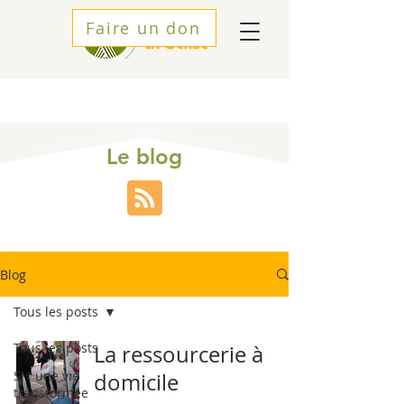
Faire un don
Le blog
Blog
Tous les posts
Tous les posts
La ressourcerie à
SI : une vie
domicile
transformée