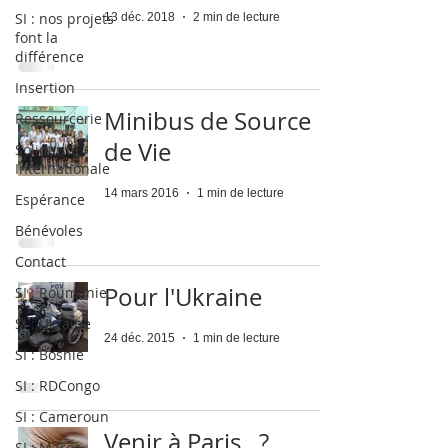
SI : nos projets
13 déc. 2018
2 min de lecture
font la
différence
Insertion
Minibus de Source
Ressourcerie
de Vie
Solidarité
Internationale
14 mars 2016
1 min de lecture
Espérance
Bénévoles
Contact
Pour l'Ukraine
SI : Roumanie
SI : Ukraine
24 déc. 2015
1 min de lecture
SI : Bosnie
SI : RDCongo
SI : Cameroun
Venir à Paris...?
SI : Maroc