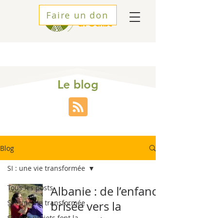
Faire un don
Le blog
Blog
SI : une vie transformée
Tous les posts
Albanie : de l’enfance
SI : une vie transformée
brisée vers la
SI : nos projets font la