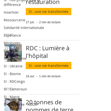
restauration
différence
SI : une vie transformée
Insertion
Ressourcerie
27 juil.
2 min de lecture
Solidarité Internationale
Espérance
Bénévoles
RDC : Lumière à
Contact
l'hôpital
SI : Roumanie
SI : une vie transformée
SI : Ukraine
SI : Bosnie
18 avr.
1 min de lecture
SI : RDCongo
SI : Cameroun
SI : Maroc
20 tonnes de
SI Roumanie - ADDIP
pommes de terre