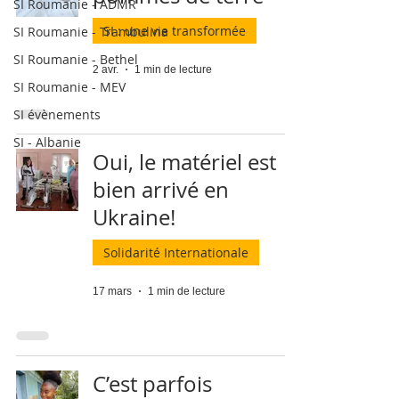
SI Roumanie - ADMR
SI : une vie transformée
SI Roumanie - Trambulina
SI Roumanie - Bethel
2 avr.
1 min de lecture
SI Roumanie - MEV
SI évènements
SI - Albanie
Oui, le matériel est
bien arrivé en
Ukraine!
Solidarité Internationale
17 mars
1 min de lecture
C’est parfois