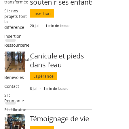
soutenir ses enfants
transformée
SI : nos
Insertion
projets font
la
20 juil.
1 min de lecture
différence
Insertion
Ressourcerie
Solidarité
Canicule et pieds
Internationale
dans l'eau
Espérance
Espérance
Bénévoles
Contact
8 juil.
1 min de lecture
SI :
Roumanie
SI : Ukraine
Témoignage de vie
SI : Bosnie
SI :