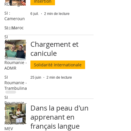
Insertion
RDCongo
SI :
6 juil.
2 min de lecture
Cameroun
SI : Maroc
SI
Roumanie -
Chargement et
ADDIP
canicule
SI
Roumanie -
Solidarité Internationale
ADMR
SI
25 juin
2 min de lecture
Roumanie -
Trambulina
SI
Roumanie -
Dans la peau d'un
Bethel
apprenant en
SI
Roumanie -
français langue
MEV