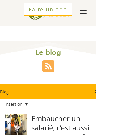
Faire un don
Le blog
Blog
Insertion
Tous les
Embaucher un
posts
salarié, c’est aussi
SI : une vie