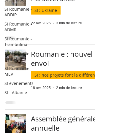
SI Roumanie -
SI : Ukraine
ADDIP
SI Roumanie -
22 avr. 2025
3 min de lecture
ADMR
SI Roumanie -
Trambulina
Roumanie : nouvel
SI Roumanie -
Bethel
envoi
SI Roumanie -
MEV
SI : nos projets font la différence
SI évènements
18 avr. 2025
2 min de lecture
SI - Albanie
Assemblée générale
annuelle