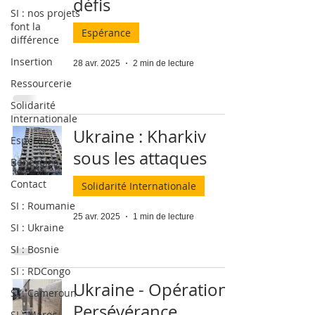
défis
SI : nos projets
font la
Espérance
différence
Insertion
28 avr. 2025
2 min de lecture
Ressourcerie
Solidarité
Internationale
Ukraine : Kharkiv
Espérance
sous les attaques
Bénévoles
Contact
Solidarité Internationale
SI : Roumanie
25 avr. 2025
1 min de lecture
SI : Ukraine
SI : Bosnie
SI : RDCongo
Ukraine - Opération
SI : Cameroun
Persévérance
SI : Maroc