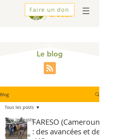
Faire un don
Le blog
Blog
Tous les posts
Tous les posts
FARESO (Cameroun)
SI : une vie
: des avancées et des
transformée