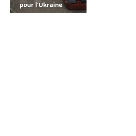
pour l'Ukraine
Association La Gerbe
13-15 rue des fontenelles,
ZAC du Petit Parc
78920 ECQUEVILLY
01 34 75 56 15