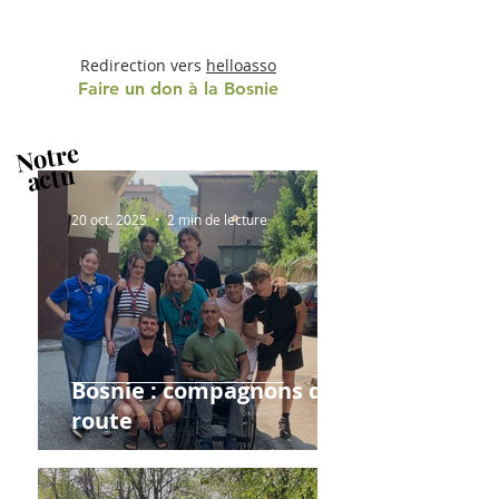
Redirection vers
helloasso
Faire un don à la Bosnie
Notre
actu
​
20 oct. 2025
2 min de lecture
Bosnie : compagnons de
route