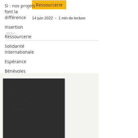
Ressourcerie
SI : nos projets
font la
différence
14 juin 2022
1 min de lecture
Insertion
Ressourcerie
Solidarité
Internationale
Espérance
Bénévoles
Contact
SI : Roumanie
SI : Ukraine
SI : Bosnie
SI : RDCongo
SI : Cameroun
SI : Maroc