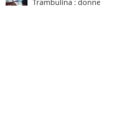
Trambulina : donner
une chance aux
enfants défavorisés
SI : une vie transformée
16 sept. 2019
2 min de lecture
L’ADDIP : des vidéos
contre les préjugés
SI : Roumanie
19 juil. 2019
2 min de lecture