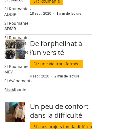
SI : Roumanie
SI Roumanie -
ADDIP
18 sept. 2020
1 min de lecture
SI Roumanie -
ADMR
SI Roumanie -
De l’orphelinat à
Trambulina
l’université
SI Roumanie -
Bethel
SI : une vie transformée
SI Roumanie -
MEV
4 sept. 2020
2 min de lecture
SI évènements
SI - Albanie
Un peu de confort
dans la difficulté
SI : nos projets font la différence