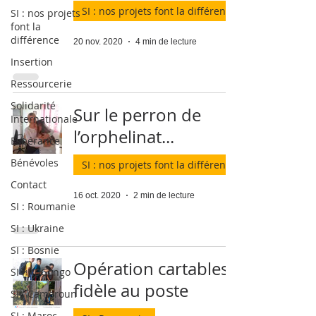
SI : nos projets font la différence
SI : nos projets
font la
différence
20 nov. 2020
4 min de lecture
Insertion
Ressourcerie
Solidarité
Sur le perron de
Internationale
l’orphelinat...
Espérance
Bénévoles
SI : nos projets font la différence
Contact
16 oct. 2020
2 min de lecture
SI : Roumanie
SI : Ukraine
SI : Bosnie
Opération cartables,
SI : RDCongo
fidèle au poste
SI : Cameroun
SI : Maroc