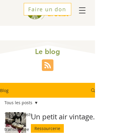
Faire un don
Le blog
Blog
Tous les posts
Tous les posts
Un petit air vintage...
SI : une vie
Ressourcerie
transformée