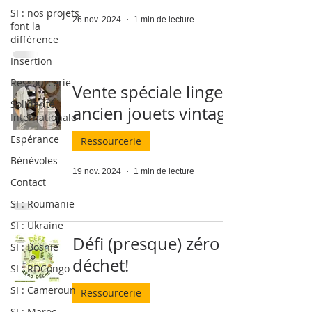
SI : nos projets
26 nov. 2024
1 min de lecture
font la
différence
Insertion
Ressourcerie
Vente spéciale linge
Solidarité
ancien jouets vintage
Internationale
Espérance
Ressourcerie
Bénévoles
19 nov. 2024
1 min de lecture
Contact
SI : Roumanie
SI : Ukraine
Défi (presque) zéro
SI : Bosnie
déchet!
SI : RDCongo
SI : Cameroun
Ressourcerie
SI : Maroc