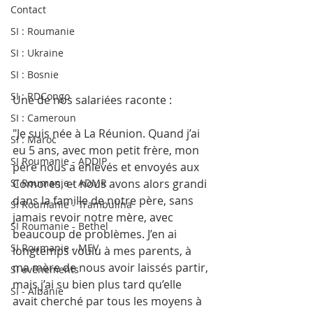
Contact
SI : Roumanie
SI : Ukraine
SI : Bosnie
SI : RDCongo
Une de nos salariées raconte :
SI : Cameroun
"Je suis née à La Réunion. Quand j’ai 
SI : Maroc
eu 5 ans, avec mon petit frère, mon 
SI Roumanie - ADDIP
père nous a enlevés et envoyés aux 
SI Roumanie - ADMR
Comores, et nous avons alors grandi 
dans la famille de notre père, sans 
SI Roumanie - Trambulina
jamais revoir notre mère, avec 
SI Roumanie - Bethel
beaucoup de problèmes. J’en ai 
SI Roumanie - MEV
longtemps voulu à mes parents, à 
ma mère de nous avoir laissés partir, 
SI évènements
mais j’ai su bien plus tard qu’elle 
SI - Albanie
avait cherché par tous les moyens à 