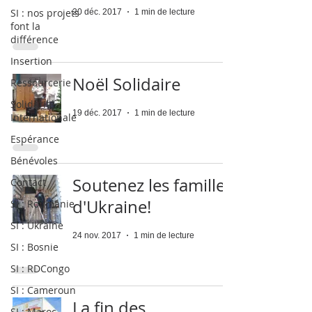
SI : nos projets
20 déc. 2017
1 min de lecture
font la
différence
Insertion
Noël Solidaire
Ressourcerie
Solidarité
19 déc. 2017
1 min de lecture
Internationale
Espérance
Bénévoles
Soutenez les familles
Contact
d'Ukraine!
SI : Roumanie
SI : Ukraine
24 nov. 2017
1 min de lecture
SI : Bosnie
SI : RDCongo
SI : Cameroun
La fin des
SI : Maroc