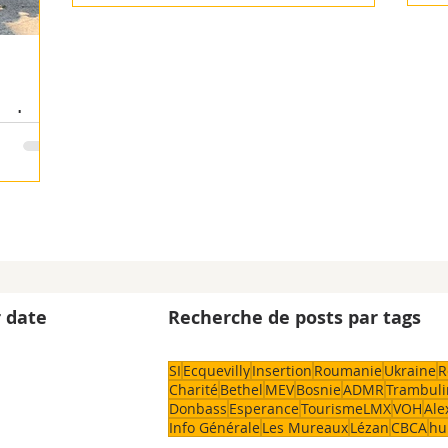
 de
 date
Recherche de posts par tags
SI
Ecquevilly
Insertion
Roumanie
Ukraine
R
Charité
Bethel
MEV
Bosnie
ADMR
Trambuli
Donbass
Esperance
TourismeLMX
VOH
Ale
Info Générale
Les Mureaux
Lézan
CBCA
hu