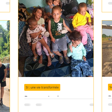
"
c
S
SI : une vie transformée
R
Roumanie : le courage
d
d'agir