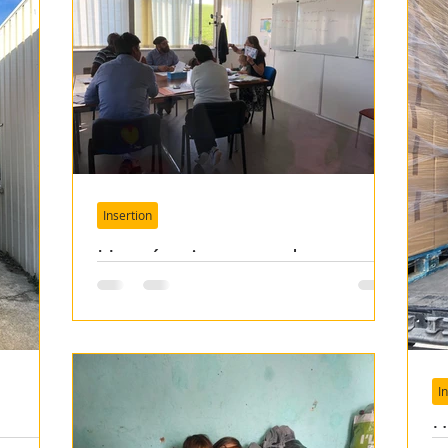
SI : Roumanie
SI : Ukraine
SI : Bosnie
eroun
SI : Maroc
SI Roumanie - ADDIP
Insertion
SI Roumanie - Trambulina
SI Roumanie - Bethel
Une équipe pour les cours
de français et maths
 évènements
SI - Albanie
I
L