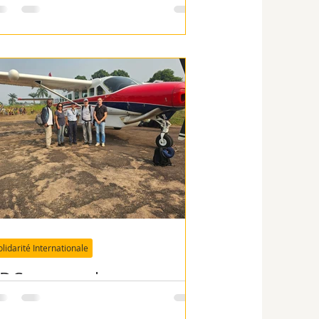
hemin d'insertion
olidarité Internationale
DC : penser le
éveloppement