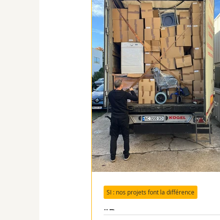
Bénévoles
Contact
SI : RDCongo
SI : Cam
SI Roumanie - ADMR
SI Roumanie - MEV
SI
SI : nos projets font la différence
"Pouvez-vous nous