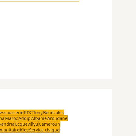
essourcerie
RDC
Tony
Bénévoles
na
Maroc
Addip
Albanie
Aroudane
xandria
Ecquevillyu
Cameroun
manitaire
Kiev
Service civique