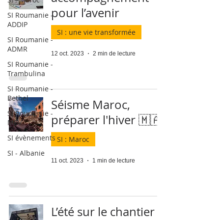
pour l’avenir
SI Roumanie -
ADDIP
SI : une vie transformée
SI Roumanie -
ADMR
12 oct. 2023
2 min de lecture
SI Roumanie -
Trambulina
SI Roumanie -
Bethel
Séisme Maroc,
SI Roumanie -
préparer l'hiver 🇲🇦
MEV
SI évènements
SI : Maroc
SI - Albanie
11 oct. 2023
1 min de lecture
L’été sur le chantier