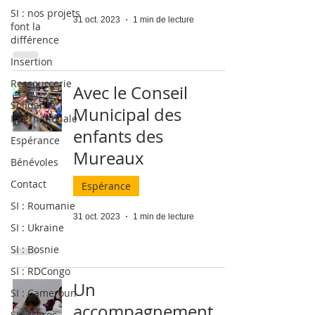
SI : nos projets
31 oct. 2023
1 min de lecture
font la
différence
Insertion
Ressourcerie
Avec le Conseil
Solidarité
Municipal des
Internationale
enfants des
Espérance
Mureaux
Bénévoles
Contact
Espérance
SI : Roumanie
31 oct. 2023
1 min de lecture
SI : Ukraine
SI : Bosnie
SI : RDCongo
Un
SI : Cameroun
accompagnement
SI : Maroc