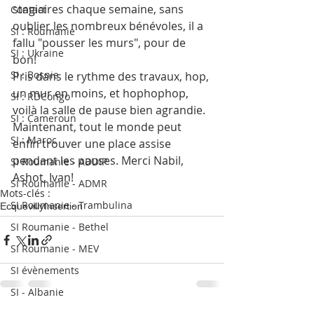
stagiaires chaque semaine, sans 
Contact
oublier les nombreux bénévoles, il a 
SI : Roumanie
fallu "pousser les murs", pour de 
SI : Ukraine
bon! 
SI : Bosnie
Pris dans le rythme des travaux, hop, 
un mur en moins, et hophophop, 
SI : RDCongo
voilà la salle de pause bien agrandie. 
SI : Cameroun
Maintenant, tout le monde peut 
SI : Maroc
enfin trouver une place assise 
pendant les pauses. Merci Nabil, 
SI Roumanie - ADDIP
Ashot, Ivan!
SI Roumanie - ADMR
Mots-clés :
SI Roumanie - Trambulina
Ecquevilly
Insertion
SI Roumanie - Bethel
SI Roumanie - MEV
SI évènements
SI - Albanie