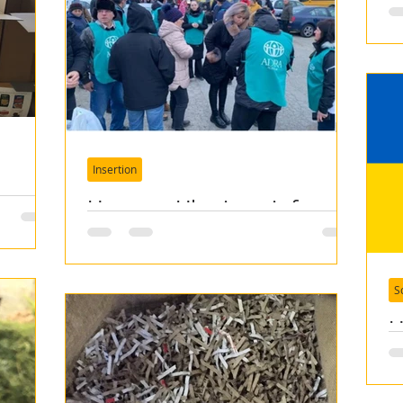
c
Insertion
Urgence Ukraine - infos
ia
collectif Asah 01/03/22
S
U