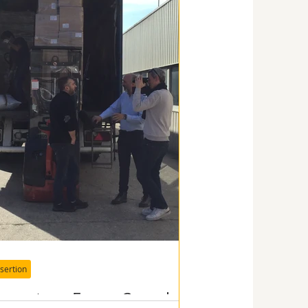
nsertion
eportage France3 sur le