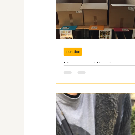
Insertion
Urgence Ukraine : un
camion pour Vinnyts