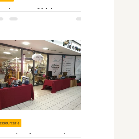
spérance n°114
essourcerie
remière foire aux disques