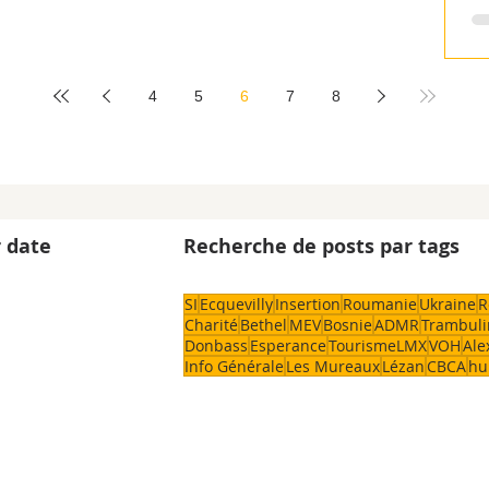
4
5
6
7
8
 date
Recherche de posts par tags
SI
Ecquevilly
Insertion
Roumanie
Ukraine
R
Charité
Bethel
MEV
Bosnie
ADMR
Trambuli
Donbass
Esperance
TourismeLMX
VOH
Ale
Info Générale
Les Mureaux
Lézan
CBCA
hu