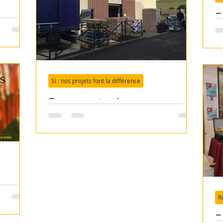
E
SI : nos projets font la différence
Pour soutenir nos
partenaires roumains
R
P