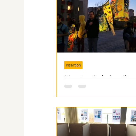
Bénévoles
Contact
SI : RDCongo
SI : Cam
Insertion
SI Roumanie - ADMR
Marche de la lumière
Mureaux
SI Roumanie - MEV
SI