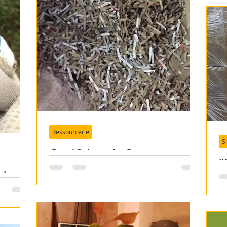
Ressourcerie
S
Cop'O kesako?
"
 de
T
c