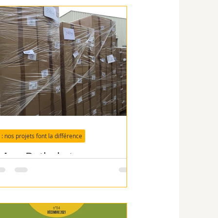
I : nos projets font la différence
Mev, Bethel et
rambulina"... vous
onnaissez?