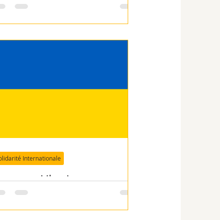
hargement pour l'Ukraine
olidarité Internationale
rgence Ukraine