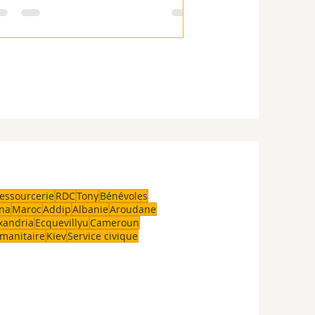
essourcerie
RDC
Tony
Bénévoles
na
Maroc
Addip
Albanie
Aroudane
xandria
Ecquevillyu
Cameroun
manitaire
Kiev
Service civique