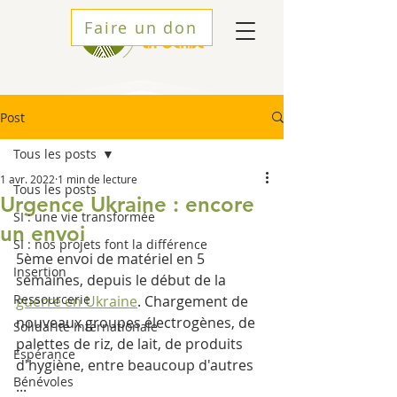
Faire un don
Post
Tous les posts
1 avr. 2022
1 min de lecture
Tous les posts
Urgence Ukraine : encore
SI : une vie transformée
un envoi
SI : nos projets font la différence
5ème envoi de matériel en 5 
Insertion
semaines, depuis le début de la 
Ressourcerie
guerre en Ukraine
. Chargement de 
nouveaux groupes électrogènes, de 
Solidarité Internationale
palettes de riz, de lait, de produits 
Espérance
d'hygiène, entre beaucoup d'autres 
Bénévoles
... 