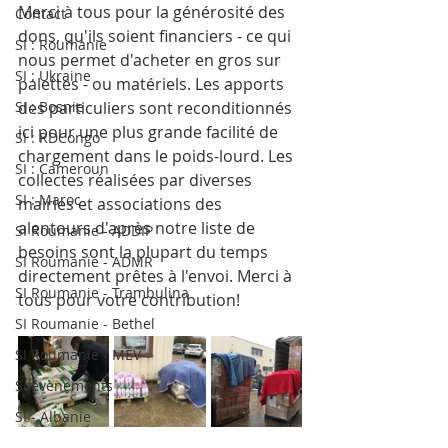
Merci à tous pour la générosité des 
Contact
dons, qu'ils soient financiers - ce qui 
SI : Roumanie
nous permet d'acheter en gros sur 
SI : Ukraine
palettes - ou matériels. Les apports 
SI : Bosnie
des particuliers sont reconditionnés 
ici pour une plus grande facilité de 
SI : RDCongo
chargement dans le poids-lourd. Les 
SI : Cameroun
collectes réalisées par diverses 
SI : Maroc
mairies et associations des 
alentours d'après notre liste de 
SI Roumanie - ADDIP
besoins sont la plupart du temps 
SI Roumanie - ADMR
directement prêtes à l'envoi. Merci à 
SI Roumanie - Trambulina
tous pour votre contribution!
SI Roumanie - Bethel
SI Roumanie - MEV
SI évènements
SI - Albanie