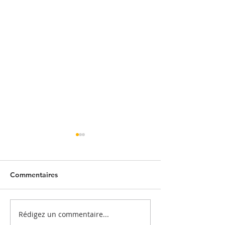
Commentaires
Rédigez un commentaire...
Quand l'entrepôt se
Embaucher un sa