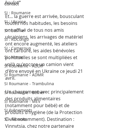
boulot!
"
Contact
SI : Roumanie
Et... la guerre est arrivée, bousculant 
SI : Ukraine
toutes nos habitudes, les besoins 
ont afflué de tous nos amis 
SI : Bosnie
ukrainiens, les arrivages de matériel 
SI : RDCongo
ont encore augmenté, les ateliers 
SI : Cameroun
ont carburé, les aides bénévoles 
SI : Maroc
ponctuelles se sont multipliées et 
voilà qu'encore un camion vient 
SI Roumanie - ADDIP
d'être envoyé en Ukraine ce jeudi 21 
SI Roumanie - ADMR
avril. 
SI Roumanie - Trambulina
Un chargement avec principalement 
SI Roumanie - Bethel
des produits alimentaires 
SI Roumanie - MEV
(notamment pour bébé) et de 
SI évènements
produits d’hygiène (de la Protection 
Civile notamment). Destination : 
SI - Albanie
Vinnytsia, chez notre partenaire 