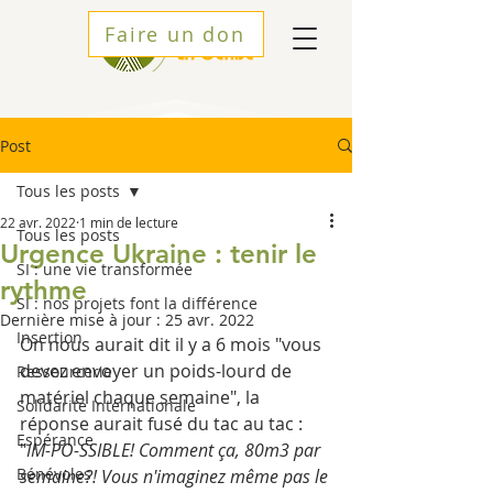
Faire un don
Post
Tous les posts
22 avr. 2022
1 min de lecture
Tous les posts
Urgence Ukraine : tenir le
SI : une vie transformée
rythme
SI : nos projets font la différence
Dernière mise à jour :
25 avr. 2022
Insertion
On nous aurait dit il y a 6 mois "vous 
devez envoyer un poids-lourd de 
Ressourcerie
matériel chaque semaine", la 
Solidarité Internationale
réponse aurait fusé du tac au tac : 
Espérance
"
IM-PO-SSIBLE! Comment ça, 80m3 par 
Bénévoles
semaine?! Vous n'imaginez même pas le 