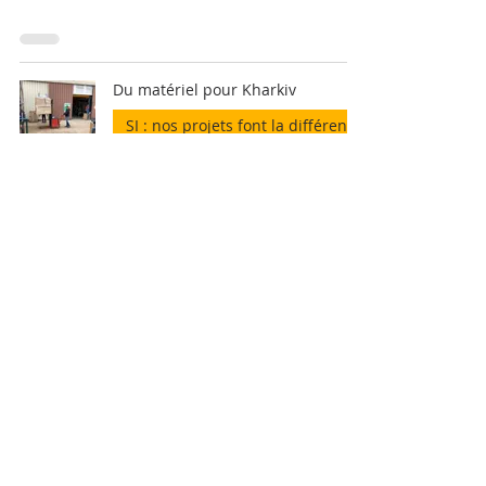
Du matériel pour Kharkiv
SI : nos projets font la différence
2 juin 2025
1 min de lecture
5
/
54