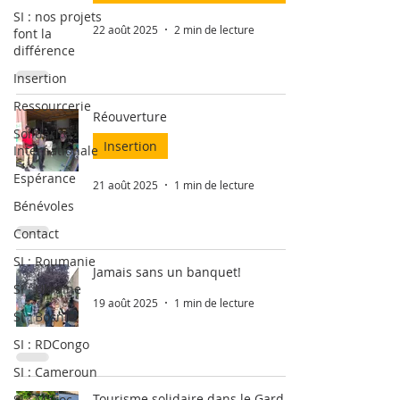
SI : nos projets
22 août 2025
2 min de lecture
font la
différence
Insertion
Ressourcerie
Réouverture
Solidarité
Insertion
Internationale
Espérance
21 août 2025
1 min de lecture
Bénévoles
Contact
SI : Roumanie
Jamais sans un banquet!
SI : Ukraine
19 août 2025
1 min de lecture
SI : Bosnie
SI : RDCongo
SI : Cameroun
Tourisme solidaire dans le Gard
SI : Maroc