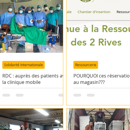
SI : Roumanie
SI : Ukraine
SI : Bosnie
eroun
SI : Maroc
SI Roumanie - ADDIP
Solidarité Internationale
Ressourcerie
SI Roumanie - Trambulina
SI Roumanie - Bethel
RDC : auprès des patients avec
POURQUOI ces réservati
la clinique mobile
au magasin???
 évènements
SI - Albanie