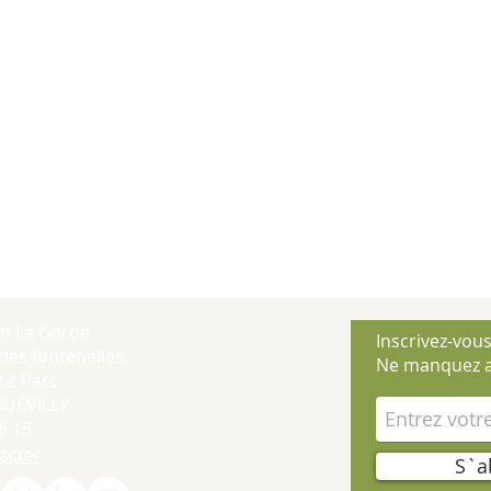
on La Gerbe
Inscrivez-vous
des fontenelles,
Ne manquez a
it Parc
QUEVILLY
6 15
acter
S`a