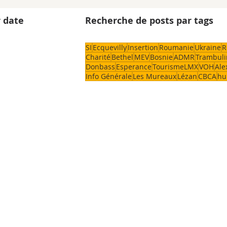
 date
Recherche de posts par tags
SI
Ecquevilly
Insertion
Roumanie
Ukraine
R
Charité
Bethel
MEV
Bosnie
ADMR
Trambuli
Donbass
Esperance
TourismeLMX
VOH
Ale
Info Générale
Les Mureaux
Lézan
CBCA
hu