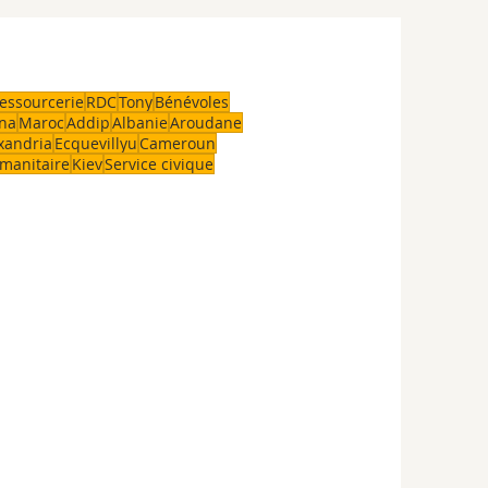
essourcerie
RDC
Tony
Bénévoles
na
Maroc
Addip
Albanie
Aroudane
xandria
Ecquevillyu
Cameroun
manitaire
Kiev
Service civique