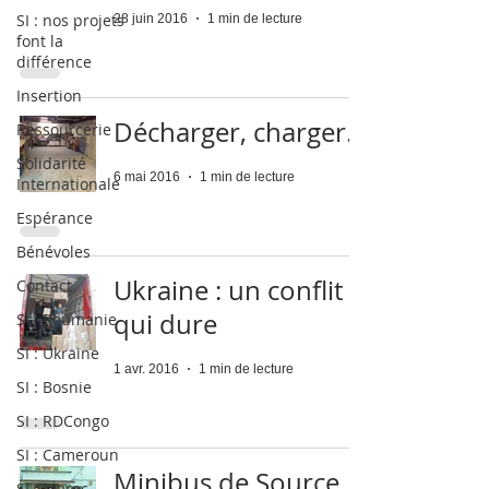
SI : nos projets
28 juin 2016
1 min de lecture
font la
différence
Insertion
Décharger, charger...
Ressourcerie
Solidarité
6 mai 2016
1 min de lecture
Internationale
Espérance
Bénévoles
Ukraine : un conflit
Contact
qui dure
SI : Roumanie
SI : Ukraine
1 avr. 2016
1 min de lecture
SI : Bosnie
SI : RDCongo
SI : Cameroun
Minibus de Source
SI : Maroc