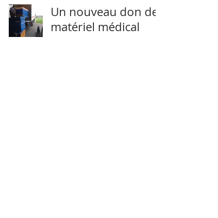
Un nouveau don de
matériel médical
15 oct. 2015
1 min de lecture
Opération Microdon
pour l'Ukraine
3 oct. 2015
1 min de lecture
4
/
5