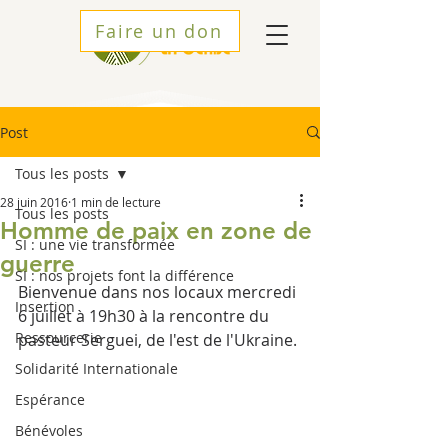
Faire un don
Post
Tous les posts
28 juin 2016
1 min de lecture
Tous les posts
Homme de paix en zone de
SI : une vie transformée
guerre
SI : nos projets font la différence
Bienvenue dans nos locaux mercredi 
Insertion
6 juillet à 19h30 à la rencontre du 
Ressourcerie
pasteur Serguei, de l'est de l'Ukraine.
Solidarité Internationale
Espérance
Bénévoles