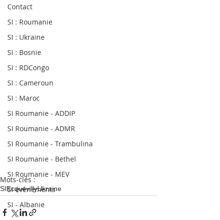
Contact
SI : Roumanie
SI : Ukraine
SI : Bosnie
SI : RDCongo
SI : Cameroun
SI : Maroc
SI Roumanie - ADDIP
SI Roumanie - ADMR
SI Roumanie - Trambulina
SI Roumanie - Bethel
SI Roumanie - MEV
Mots-clés :
SI évènements
SI
Ecquevilly
Ukraine
SI - Albanie