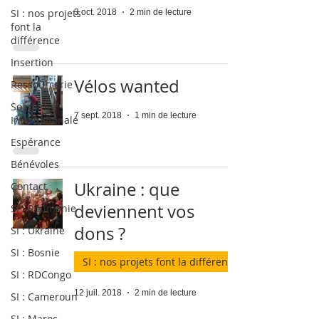
SI : nos projets
3 oct. 2018
2 min de lecture
font la
différence
Insertion
Vélos wanted
Ressourcerie
Solidarité
7 sept. 2018
1 min de lecture
Internationale
Espérance
Bénévoles
Ukraine : que
Contact
deviennent vos
SI : Roumanie
dons ?
SI : Ukraine
SI : Bosnie
SI : nos projets font la différence
SI : RDCongo
12 juil. 2018
2 min de lecture
SI : Cameroun
SI : Maroc