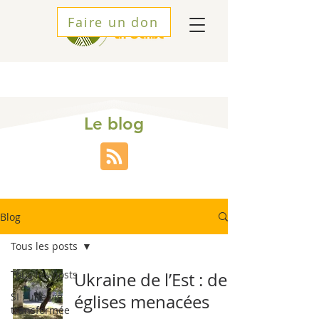
Faire un don
Le blog
Blog
Tous les posts
Tous les posts
Ukraine de l’Est : des
SI : une vie
églises menacées
transformée