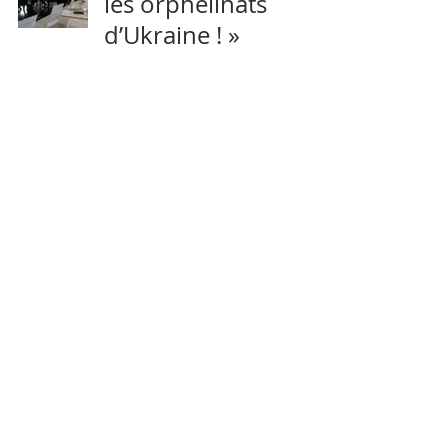
les orphelinats
d’Ukraine ! »
21 nov. 2017
3 min de lecture
Et cette fois-ci, c'est
pour où?
13 oct. 2017
1 min de lecture
2
/
5