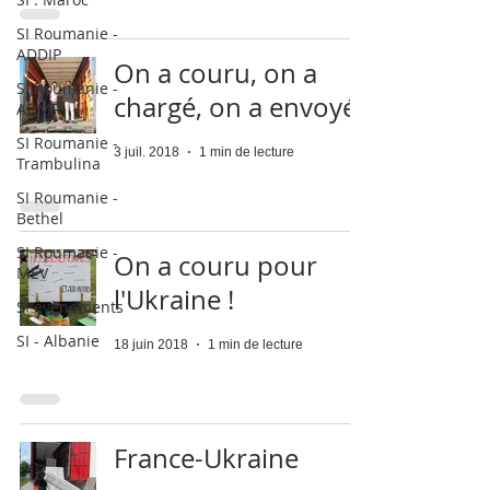
SI Roumanie -
ADDIP
On a couru, on a
SI Roumanie -
chargé, on a envoyé!
ADMR
SI Roumanie -
3 juil. 2018
1 min de lecture
Trambulina
SI Roumanie -
Bethel
SI Roumanie -
On a couru pour
MEV
l'Ukraine !
SI évènements
SI - Albanie
18 juin 2018
1 min de lecture
France-Ukraine