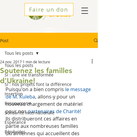
Faire un don
Post
Tous les posts
24 nov. 2017
1 min de lecture
Tous les posts
Soutenez les familles
SI : une vie transformée
d'Ukraine!
SI : nos projets font la différence
Puisqu'on a bien compris 
le message 
Insertion
de M. Kuleba
, allons-y pour un 
Ressourcerie
nouveau chargement de matériel 
pour nos 
partenaires de Charité
!
Solidarité Internationale
Ils distribueront ces affaires en 
Espérance
partie aux nombreuses familles 
Bénévoles
ukrainiennes qui accueillent des 