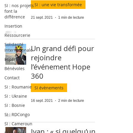
SI : une vie transformée
SI : nos projets
font la
différence
21 sept. 2021
1 min de lecture
Insertion
Ressourcerie
Solidarité
Un grand défi pour
Internationale
rejoindre
Espérance
l’événement Hope
Bénévoles
360
Contact
SI : Roumanie
SI évènements
SI : Ukraine
16 sept. 2021
2 min de lecture
SI : Bosnie
SI : RDCongo
SI : Cameroun
Ivan : « si quelqu’un
SI : Maroc