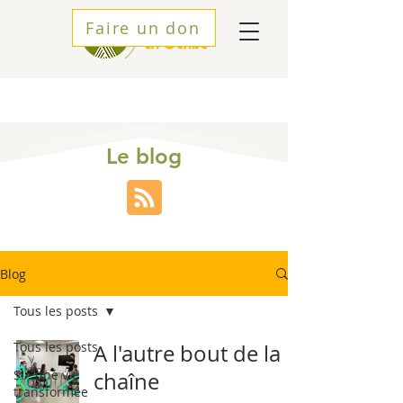
Faire un don
Le blog
Blog
Tous les posts
Tous les posts
A l'autre bout de la
SI : une vie
chaîne
transformée