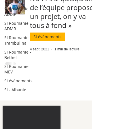
de l’équipe propose
SI Roumanie -
ADDIP
un projet, on y va
SI Roumanie -
tous à fond »
ADMR
SI évènements
SI Roumanie -
Trambulina
4 sept. 2021
1 min de lecture
SI Roumanie -
Bethel
SI Roumanie -
MEV
SI évènements
SI - Albanie