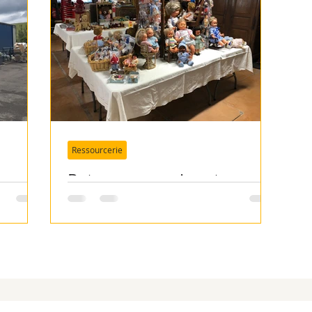
SI : Roumanie
SI : Ukraine
SI : Bosnie
eroun
SI : Maroc
SI Roumanie - ADDIP
Ressourcerie
SI Roumanie - Trambulina
SI Roumanie - Bethel
vous
Retrouver vos jouets
aider
d'antan
 évènements
SI - Albanie