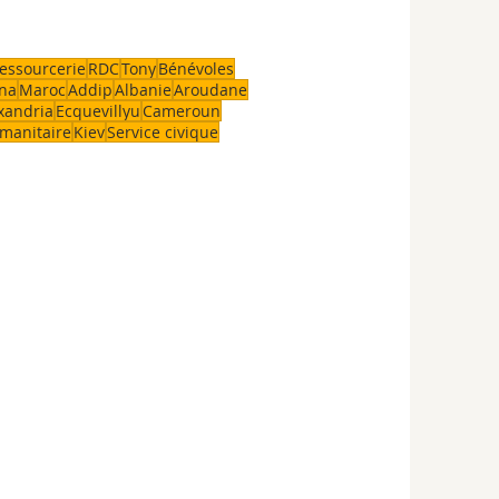
essourcerie
RDC
Tony
Bénévoles
na
Maroc
Addip
Albanie
Aroudane
xandria
Ecquevillyu
Cameroun
manitaire
Kiev
Service civique