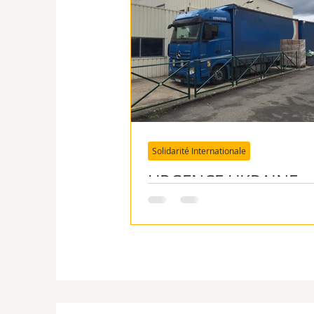
Bénévoles
Contact
SI : RDCongo
SI : Cam
Solidarité Internationale
SI Roumanie - ADMR
URGENCE UKRAINE : 
nous avez aidé à les 
SI Roumanie - MEV
SI