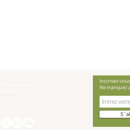
on La Gerbe
Inscrivez-vous
des fontenelles,
Ne manquez a
it Parc
QUEVILLY
6 15
acter
S`a