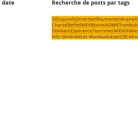
 date
Recherche de posts par tags
SI
Ecquevilly
Insertion
Roumanie
Ukraine
R
Charité
Bethel
MEV
Bosnie
ADMR
Trambuli
Donbass
Esperance
TourismeLMX
VOH
Ale
Info Générale
Les Mureaux
Lézan
CBCA
hu