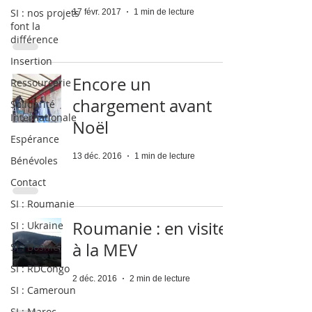
SI : nos projets
17 févr. 2017
1 min de lecture
font la
différence
Insertion
Encore un
Ressourcerie
chargement avant
Solidarité
Internationale
Noël
Espérance
13 déc. 2016
1 min de lecture
Bénévoles
Contact
SI : Roumanie
Roumanie : en visite
SI : Ukraine
à la MEV
SI : Bosnie
SI : RDCongo
2 déc. 2016
2 min de lecture
SI : Cameroun
SI : Maroc