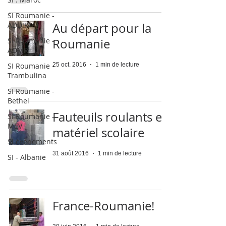
SI Roumanie -
ADDIP
Au départ pour la
SI Roumanie -
Roumanie
ADMR
SI Roumanie -
25 oct. 2016
1 min de lecture
Trambulina
SI Roumanie -
Bethel
Fauteuils roulants et
SI Roumanie -
MEV
matériel scolaire
SI évènements
31 août 2016
1 min de lecture
SI - Albanie
France-Roumanie!