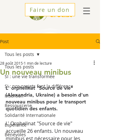
Faire un don
Post
Tous les posts
28 août 2015
1 min de lecture
Tous les posts
Un nouveau minibus
SI : une vie transformée
SI : nos projets font la différence
L' orphelinat "Source de vie" 
(Alexandria, Ukraine) a besoin d'un 
Insertion
nouveau minibus pour le transport 
Ressourcerie
quotidien des enfants. 
Solidarité Internationale
L' Orphelinat "Source de vie" 
Espérance
accueille 26 enfants. Un nouveau 
Bénévoles
minibus est nécessaire pour les 