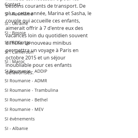
Contact
besoins courants de transport. De 
plus, cette année, Marina et Sasha, le 
SI : Roumanie
couple qui accueille ces enfants, 
SI : Ukraine
aimerait offrir à 7 d'entre eux des 
SI : Bosnie
vacances loin du quotidien souvent 
SI : RDCongo
difficile. Le nouveau minibus 
permettra un voyage à Paris en 
SI : Cameroun
octobre 2015 et un séjour 
SI : Maroc
inoubliable pour ces enfants 
SI Roumanie - ADDIP
défavorisés.   
SI Roumanie - ADMR
SI Roumanie - Trambulina
SI Roumanie - Bethel
SI Roumanie - MEV
SI évènements
SI - Albanie