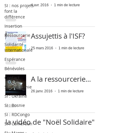
SI : nos projets
4 avr. 2016
1 min de lecture
font la
différence
Insertion
Assujettis à l'ISF?
Ressourcerie
Solidarité
25 mars 2016
1 min de lecture
Internationale
Espérance
Bénévoles
A la ressourcerie...
Contact
SI : Roumanie
26 janv. 2016
1 min de lecture
SI : Ukraine
SI : Bosnie
SI : RDCongo
la vidéo de "Noël Solidaire"
SI : Cameroun
SI : Maroc