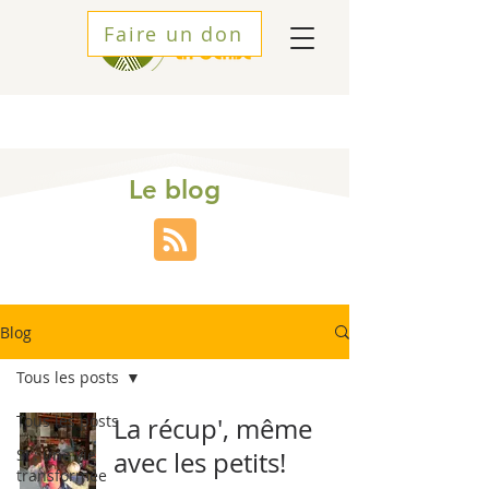
Faire un don
Le blog
Blog
Tous les posts
Tous les posts
La récup', même
SI : une vie
avec les petits!
transformée