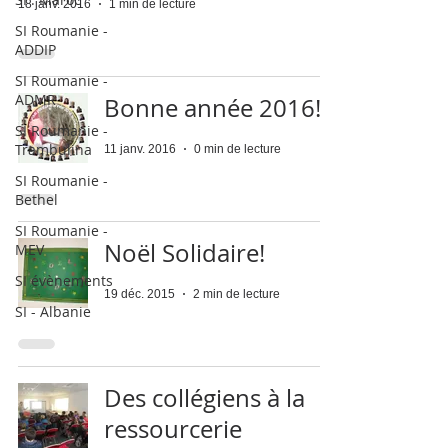
18 janv. 2016
1 min de lecture
SI Roumanie -
ADDIP
SI Roumanie -
ADMR
Bonne année 2016!
SI Roumanie -
Trambulina
11 janv. 2016
0 min de lecture
SI Roumanie -
Bethel
SI Roumanie -
Noël Solidaire!
MEV
SI évènements
19 déc. 2015
2 min de lecture
SI - Albanie
Des collégiens à la
ressourcerie