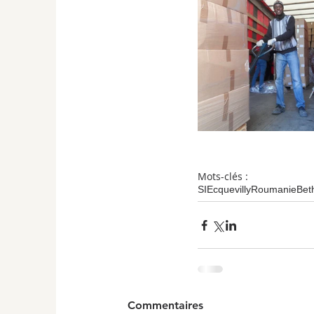
Mots-clés :
SI
Ecquevilly
Roumanie
Bet
Commentaires