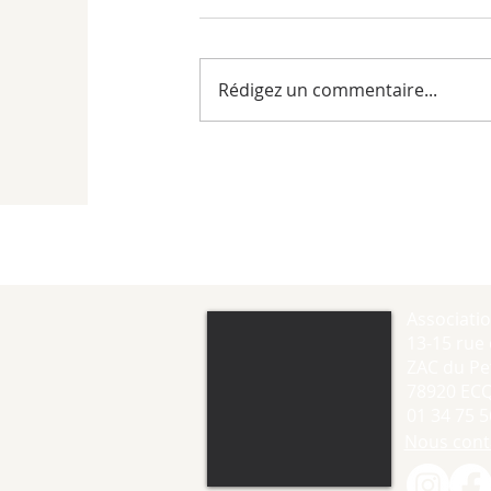
Rédigez un commentaire...
Associati
13-15 rue 
ZAC du Pet
78920 EC
01 34 75 5
Nous cont