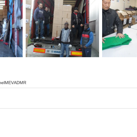
hel
MEV
ADMR