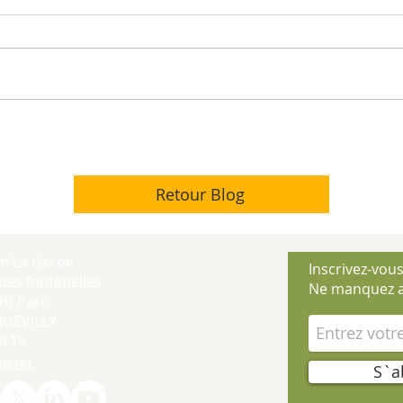
Retour Blog
on La Gerbe
Inscrivez-vous
des fontenelles,
Ne manquez a
it Parc
QUEVILLY
6 15
acter
S`a