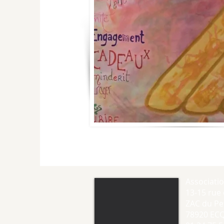
Associati
13-15 rue 
ZAC du Pet
78920 EC