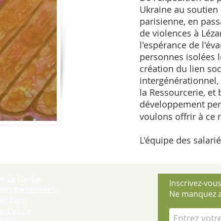
Ukraine au soutien
parisienne, en pass
de violences à Léza
l'espérance de l'év
personnes isolées l
création du lien so
intergénérationnel,
la Ressourcerie, et 
développement pers
voulons offrir à c
L'équipe des salari
on La Gerbe
Inscrivez-vous
des fontenelles,
Ne manquez a
it Parc
QUEVILLY