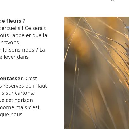
de fleurs
?
ercueils ! Ce serait
nous rappeler que la
s n'avons
 faisons-nous ? La
e lever dans
entasser
. C'est
 réserves où il faut
s sur cartons,
que cet horizon
n morne mais c'est
i que nous