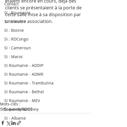
étaient encore en cours, déjà des 
Contact
clients se présentaient à la porte de 
SI : Roumanie
cette salle mise à sa disposition par 
une autre association. 
SI : Ukraine
SI : Bosnie
SI : RDCongo
SI : Cameroun
SI : Maroc
SI Roumanie - ADDIP
SI Roumanie - ADMR
SI Roumanie - Trambulina
SI Roumanie - Bethel
SI Roumanie - MEV
Mots-clés :
SI évènements
SI
Ecquevilly
RDC
Tony
SI - Albanie