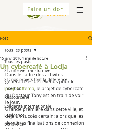
Faire un don
Post
Tous les posts
15 janv. 2016
1 min de lecture
Tous les posts
Un cybercafé à Lodja
SI : une vie transformée
Dans le cadre des activités 
SI : nos projets font la différence
génératrices de revenus pour le 
projet Otema
, le projet de cybercafé 
Insertion
du Docteur Tony est en train de voir 
Ressourcerie
le jour. 
Solidarité Internationale
Grande première dans cette ville, et 
Espérance
déjà un succès certain: alors que les 
dernières finalisations de connexion 
Bénévoles