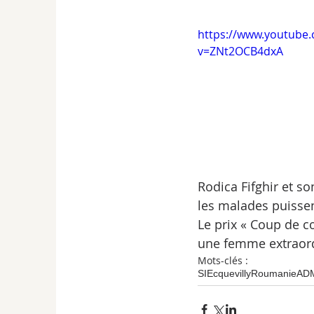
https://www.youtube
v=ZNt2OCB4dxA
Rodica Fifghir et s
les malades puisse
Le prix « Coup de c
une femme extraord
Mots-clés :
SI
Ecquevilly
Roumanie
AD