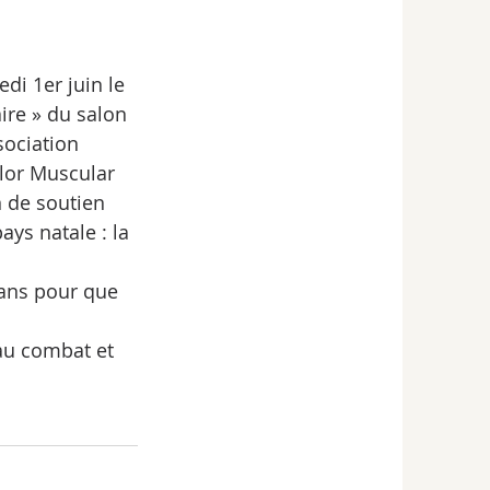
di 1er juin le 
ire » du salon 
sociation 
ilor Muscular 
 de soutien 
ys natale : la 
 ans pour que 
au combat et 