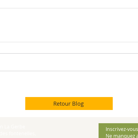
Retour Blog
on La Gerbe
Inscrivez-vous
des fontenelles,
Ne manquez a