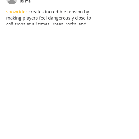
09 mai
snowrider
 creates incredible tension by 
making players feel dangerously close to 
collisions at all times. Trees, rocks, and 
sudden obstacles appear quickly, forcing 
rapid reactions. The excitement of 
surviving near misses gives the game a 
fast-paced energy that keeps players 
constantly engaged and alert.
J'aime
Répondre
Membre inconnu
09 avr.
Instead of letting the collected vinyl 
records and CDs go to waste, 
GeoGuessr
the ressourcerie is experimenting with a 
new sales approach by opening a 
temporary pop-up store in a shopping 
center. This shows a clear intention to 
maximize reuse, reduce waste, and 