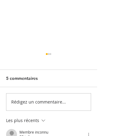
5 commentaires
Rédigez un commentaire...
Quand l'entrepôt se
Embaucher un sa
vide...
c’est aussi soute
enfants
Les plus récents
Membre inconnu