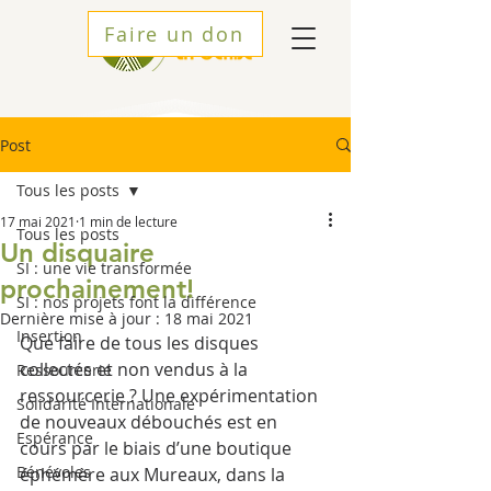
Faire un don
Post
Tous les posts
17 mai 2021
1 min de lecture
Tous les posts
Un disquaire
SI : une vie transformée
prochainement!
SI : nos projets font la différence
Dernière mise à jour :
18 mai 2021
Insertion
Que faire de tous les disques 
collectés et non vendus à la 
Ressourcerie
ressourcerie ? Une expérimentation 
Solidarité Internationale
de nouveaux débouchés est en 
Espérance
cours par le biais d’une boutique 
Bénévoles
éphémère aux Mureaux, dans la 