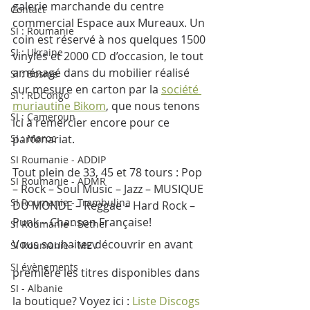
galerie marchande du centre 
Contact
commercial Espace aux Mureaux. Un 
SI : Roumanie
coin est réservé à nos quelques 1500 
SI : Ukraine
vinyles et 2000 CD d’occasion, le tout 
aménagé dans du mobilier réalisé 
SI : Bosnie
sur mesure en carton par la 
société 
SI : RDCongo
muriautine Bikom
, que nous tenons 
SI : Cameroun
ici à remercier encore pour ce 
SI : Maroc
partenariat. 
SI Roumanie - ADDIP
Tout plein de 33, 45 et 78 tours : Pop 
SI Roumanie - ADMR
– Rock – Soul Music – Jazz – MUSIQUE 
SI Roumanie - Trambulina
DU MONDE – Reggae – Hard Rock – 
Punk – Chanson Française!
SI Roumanie - Bethel
Vous souhaitez découvrir en avant 
SI Roumanie - MEV
SI évènements
première les titres disponibles dans 
SI - Albanie
la boutique? Voyez ici : 
Liste Discogs