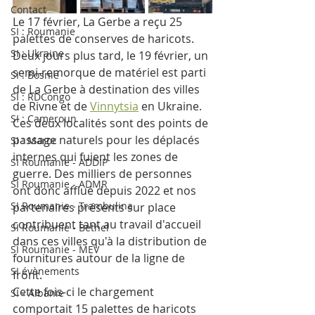
Contact
Le 17 février, La Gerbe a reçu 25 
SI : Roumanie
palettes de conserves de haricots. 
SI : Ukraine
Deux jours plus tard, le 19 février, un 
semi-remorque de matériel est parti 
SI : Bosnie
de La Gerbe à destination des villes 
SI : RDCongo
de Rivne et de 
Vinnytsia
 en Ukraine.
SI : Cameroun
Ces deux localités sont des points de 
passage naturels pour les déplacés 
SI : Maroc
internes qui fuient les zones de 
SI Roumanie - ADDIP
guerre. Des milliers de personnes 
SI Roumanie - ADMR
ont donc afflué depuis 2022 et nos 
SI Roumanie - Trambulina
partenaires présents sur place 
contribuent tant au travail d'accueil 
SI Roumanie - Bethel
dans ces villes qu'à la distribution de 
SI Roumanie - MEV
fournitures autour de la ligne de 
SI évènements
front. 
Cette fois-ci le chargement 
SI - Albanie
comportait 15 palettes de haricots 