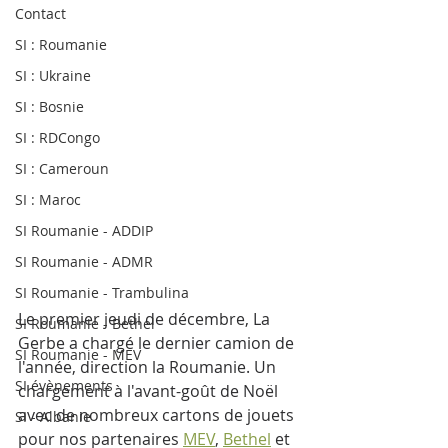
Contact
SI : Roumanie
SI : Ukraine
SI : Bosnie
SI : RDCongo
SI : Cameroun
SI : Maroc
SI Roumanie - ADDIP
SI Roumanie - ADMR
SI Roumanie - Trambulina
Le premier jeudi de décembre, La 
SI Roumanie - Bethel
Gerbe a chargé le dernier camion de 
SI Roumanie - MEV
l'année, direction la Roumanie. Un 
SI évènements
chargement à l'avant-goût de Noël 
avec de nombreux cartons de jouets 
SI - Albanie
pour nos partenaires 
MEV
, 
Bethel
 et 