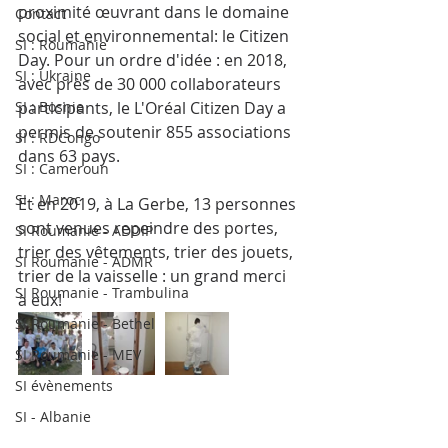
proximité œuvrant dans le domaine 
Contact
social et environnemental: le Citizen 
SI : Roumanie
Day. Pour un ordre d'idée : en 2018, 
SI : Ukraine
avec près de 30 000 collaborateurs 
SI : Bosnie
participants, le L'Oréal Citizen Day a 
permis de soutenir 855 associations 
SI : RDCongo
dans 63 pays.
SI : Cameroun
SI : Maroc
Et en 2019, à La Gerbe, 13 personnes 
sont venues repeindre des portes, 
SI Roumanie - ADDIP
trier des vêtements, trier des jouets, 
SI Roumanie - ADMR
trier de la vaisselle : un grand merci 
SI Roumanie - Trambulina
à eux!
SI Roumanie - Bethel
SI Roumanie - MEV
SI évènements
SI - Albanie