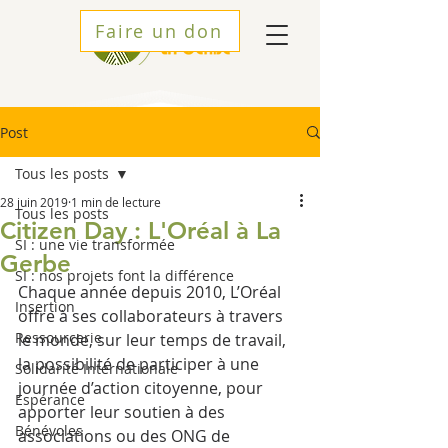
Faire un don
Post
Tous les posts
28 juin 2019
1 min de lecture
Tous les posts
Citizen Day : L'Oréal à La
SI : une vie transformée
Gerbe
SI : nos projets font la différence
Chaque année depuis 2010, L’Oréal 
Insertion
offre à ses collaborateurs à travers 
Ressourcerie
le monde, sur leur temps de travail, 
la possibilité de participer à une 
Solidarité Internationale
journée d’action citoyenne, pour 
Espérance
apporter leur soutien à des 
Bénévoles
associations ou des ONG de 