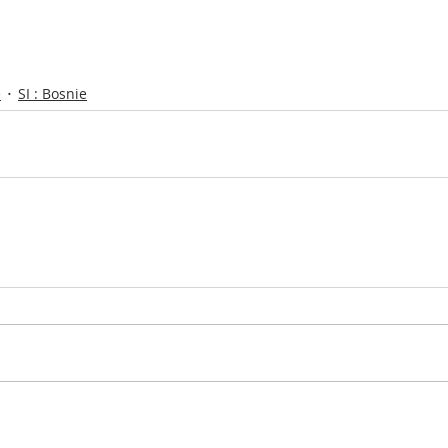
e
SI : Bosnie