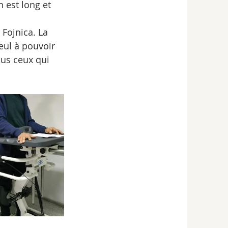
 est long et 
Fojnica. La 
eul à pouvoir 
ous ceux qui 