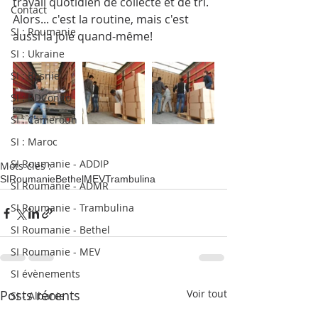
travail quotidien de collecte et de tri. 
Contact
Alors... c'est la routine, mais c'est 
SI : Roumanie
aussi la joie quand-même!
SI : Ukraine
SI : Bosnie
SI : RDCongo
SI : Cameroun
SI : Maroc
SI Roumanie - ADDIP
Mots-clés :
SI
Roumanie
Bethel
MEV
Trambulina
SI Roumanie - ADMR
SI Roumanie - Trambulina
SI Roumanie - Bethel
SI Roumanie - MEV
SI évènements
Posts récents
Voir tout
SI - Albanie