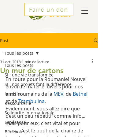
Faire un don
Post
Tous les posts
31 oct. 2018
1 min de lecture
Tous les posts
Un mur de cartons
SI : une vie transformée
En route pour la Roumanie! Nouvel 
SI : nos projets font la différence
envoi de matériel divers pour nos 
amis roumains de la 
MEV
, de 
Bethel
Insertion
et de 
Trambulina
.
Ressourcerie
Evidemment, vous allez dire que 
Solidarité Internationale
c'est un peu répétitif comme info... 
Espérance
mais pour eux, c'est vital et pour 
nous, c'est le bout de la chaîne de 
Bénévoles