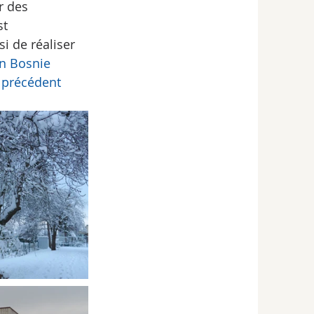
r des 
t 
i de réaliser 
n Bosnie
 précédent 