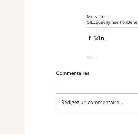
Mots-clés :
SI
Ecquevilly
Insertion
Béné
Commentaires
Rédigez un commentaire...