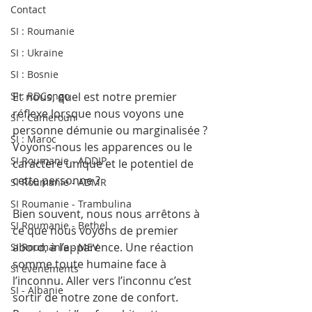
Contact
SI : Roumanie
SI : Ukraine
SI : Bosnie
Et nous, quel est notre premier 
SI : RDCongo
réflexe lorsque nous voyons une 
SI : Cameroun
personne démunie ou marginalisée ? 
SI : Maroc
Voyons-nous les apparences ou le 
SI Roumanie - ADDIP
caractère unique et le potentiel de 
cette personne ?
SI Roumanie - ADMR
SI Roumanie - Trambulina
Bien souvent, nous nous arrêtons à 
SI Roumanie - Bethel
ce que nous voyons de premier 
abord, à l’apparence. Une réaction 
SI Roumanie - MEV
somme toute humaine face à 
SI évènements
l’inconnu. Aller vers l’inconnu c’est 
SI - Albanie
sortir de notre zone de confort. 