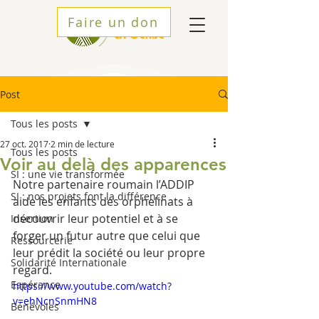
Faire un don
Post
Tous les posts
27 oct. 2017
2 min de lecture
Tous les posts
Voir au delà des apparences
SI : une vie transformée
Notre partenaire roumain l’ADDIP 
SI : nos projets font la différence
aide les enfants des orphelinats à 
découvrir leur potentiel et à se 
Insertion
forger un futur autre que celui que 
Ressourcerie
leur prédit la société ou leur propre 
Solidarité Internationale
regard.
Espérance
https://www.youtube.com/watch?
v=ehNcnSnmHN8
Bénévoles