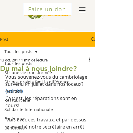
Faire un don
Post
Tous les posts
13 oct. 2017
1 min de lecture
Tous les posts
Du mal à nous joindre?
SI : une vie transformée
Vous souvenez-vous du cambriolage 
SI : nos projets font la différence
survenu fin juillet dans nos locaux? 
(voir ici)
Insertion
Ca y est, les réparations sont en 
Ressourcerie
cours!
Solidarité Internationale
Espérance
Mais avec ces travaux, et par dessus 
le marché notre secrétaire en arrêt 
Bénévoles