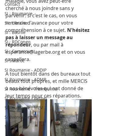
maladie, vous avez peut-être 
Contact
cherché à nous joindre sans y 
SI : Roumanie
parvenir: si c'est le cas, on vous 
remercie d'avance pour votre 
SI : Ukraine
compréhension à ce sujet. 
N'hésitez 
SI : Bosnie
pas à laisser un message au 
SI : RDCongo
répondeur
, ou par mail à 
SI : Cameroun
esperance@lagerbe.org et on vous 
rappellera.
SI : Maroc
SI Roumanie - ADDIP
A tout bientôt dans des bureaux tout 
SI Roumanie - ADMR
beaux tout propres, et mille MERCIS 
à nos bénévoles qui ont donné de 
SI Roumanie - Trambulina
leur temps pour ces réparations.
SI Roumanie - Bethel
SI Roumanie - MEV
SI évènements
SI - Albanie