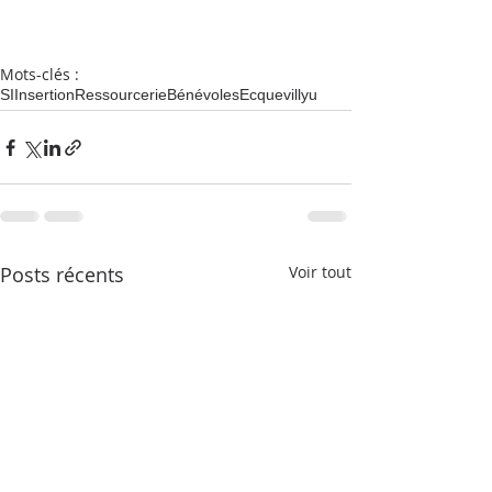
Mots-clés :
SI
Insertion
Ressourcerie
Bénévoles
Ecquevillyu
Posts récents
Voir tout