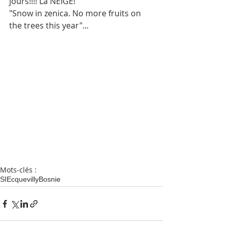
jours!!!! La NEIGE!
"Snow in zenica. No more fruits on 
the trees this year"...
Mots-clés :
SI
Ecquevilly
Bosnie