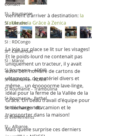
Contact
SI : Roumanie
viennent d'arriver à destination: 
la 
Vallée de la Grâce à Zenica
SI : Ukraine
SI : Bosnie
SI : RDCongo
La joie sur place se lit sur les visages! 
SI : Cameroun
Et le poids-lourd ne contenait pas 
SI : Maroc
uniquement un tracteur, il y avait 
SI Roumanie - ADDIP
aussi bon nombre de cartons de 
vêtements, de matériel divers et 
SI Roumanie - ADMR
même... un énoooorme lave-linge, 
SI Roumanie - Trambulina
idéal pour la ferme de la Vallée de la 
SI Roumanie - Bethel
Grâce. Un beau travail d'équipe pour 
le décharger du camion et le 
SI Roumanie - MEV
transporter dans la maison!
SI évènements
SI - Albanie
Mais quelle surprise ces derniers 