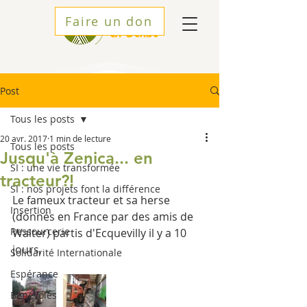
Faire un don
Post
Tous les posts
20 avr. 2017
1 min de lecture
Tous les posts
Jusqu'à Zenica... en
SI : une vie transformée
tracteur?!
SI : nos projets font la différence
Le fameux tracteur et sa herse 
Insertion
(donnés en France par des amis de 
Ressourcerie
Walter) partis d'Ecquevilly il y a 10 
jours,
Solidarité Internationale
Espérance
Bénévoles