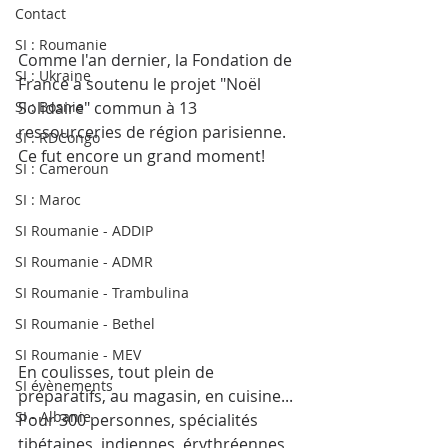
Contact
SI : Roumanie
Comme l'an dernier, la Fondation de 
SI : Ukraine
France a soutenu le projet "Noël 
Solidaire" commun à 13 
SI : Bosnie
ressourceries de région parisienne. 
SI : RDCongo
Ce fut encore un grand moment!
SI : Cameroun
SI : Maroc
SI Roumanie - ADDIP
SI Roumanie - ADMR
SI Roumanie - Trambulina
SI Roumanie - Bethel
SI Roumanie - MEV
En coulisses, tout plein de 
SI évènements
préparatifs, au magasin, en cuisine...
SI - Albanie
Pour 300 personnes, spécialités 
tibétaines, indiennes, érythréennes, 