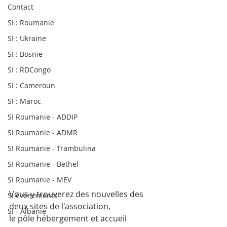
Contact
SI : Roumanie
SI : Ukraine
SI : Bosnie
SI : RDCongo
SI : Cameroun
SI : Maroc
SI Roumanie - ADDIP
SI Roumanie - ADMR
SI Roumanie - Trambulina
SI Roumanie - Bethel
SI Roumanie - MEV
Vous y trouverez des nouvelles des 
SI évènements
deux sites de l'association,
SI - Albanie
le pôle hébergement et accueil 