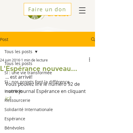
Faire un don
Post
Tous les posts
24 juin 2016
1 min de lecture
Tous les posts
L'Espérance nouveau...
SI : une vie transformée
... est arrivé!
SI : nos projets font la différence
Vous pouvez lire le numéro 92 de 
notre journal Espérance en cliquant 
Insertion
ici
!
Ressourcerie
Solidarité Internationale
Espérance
Bénévoles