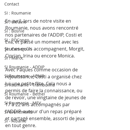
Contact
SI : Roumanie
En avril, lors de notre visite en 
SI : Ukraine
Roumanie, nous avons rencontré 
SI : Bosnie
nos partenaires de l'ADDIP, Costi et 
SI : RDCongo
Eva, et passé un moment avec les 
jeunes qu'ils accompagnent, Morgit, 
SI : Cameroun
Ciprian, Irina ou encore Monica. 
SI : Maroc
SI Roumanie - ADDIP
Avec Pâques comme occasion de 
SI Roumanie - ADMR
réjouissance, Costi a organisé chez 
lui une petite fête. Cela nous a 
SI Roumanie - Trambulina
permis de faire la connaissance, ou 
SI Roumanie - Bethel
de revoir, une vingtaine de jeunes de 
SI Roumanie - MEV
17 à 22 ans accompagnés par 
l'ADDIP, autour d'un repas préparé 
SI évènements
et partagé ensemble, assorti de jeux 
SI - Albanie
en tout genre. 