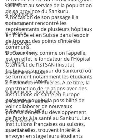
Contact
qu’il abat au service de la population 
de sa province du Sankuru.
SI : Roumanie
A l’occasion de son passage il a 
notamment rencontré les 
SI : Ukraine
représentants de plusieurs hôpitaux 
SI : Bosnie
en France et en Suisse dans l’espoir 
de trouver des points d’intérêts 
SI : RDCongo
communs. 
Docteur Tony, comme on l’appelle, 
SI : Cameroun
est en effet le fondateur de l’Hôpital 
SI : Maroc
Otema et de l’ISTSAN (Institut 
technique supérieur du Sankuru) où 
SI Roumanie - ADDIP
se forment notamment les étudiants 
SI Roumanie - ADMR
en sciences infirmières. A ce titre, la 
construction de relations avec des 
SI Roumanie - Trambulina
institutions de santé en Europe 
présente pour lui la possibilité de 
SI Roumanie - Bethel
voir collaborer de nouveaux 
SI Roumanie - MEV
professionnels au développement 
de l’accès à la santé au Sankuru. Les 
SI évènements
institutions françaises ou suisses, 
quant à elles, trouvent intérêt à 
SI - Albanie
envoyer en stage leurs étudiants 