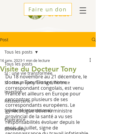
Faire un don
Post
Tous les posts
16 janv. 2023
1 min de lecture
Tous les posts
Visite du Docteur Tony
SI : une vie transformée
Du 18 novembre au 21 décembre, le 
docteur Tony Elonge, notre 
SI : nos projets font la différence
correspondant congolais, est venu 
Insertion
France et ailleurs en Europe pour 
rencontrer plusieurs de ses 
Ressourcerie
correspondants européens. Le 
Solidarité Internationale
gynécologue devenu ministre 
provincial de la santé a vu ses 
Espérance
responsabilités évoluer depuis le 
mois de juillet, signe de 
Bénévoles
reconnaissance du travail infatigable 