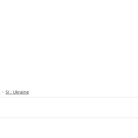
e
SI : Ukraine