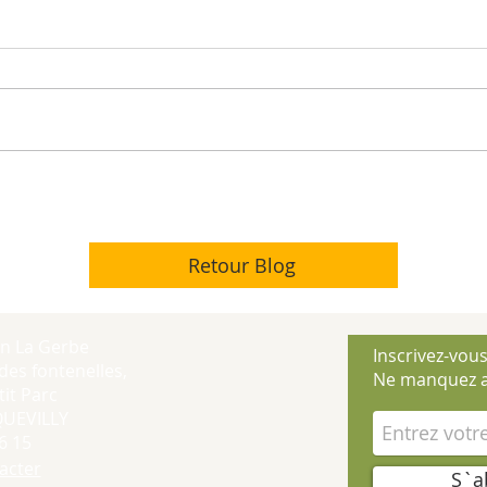
Retour Blog
on La Gerbe
Inscrivez-vous
des fontenelles,
Ne manquez a
it Parc
QUEVILLY
6 15
acter
S`a