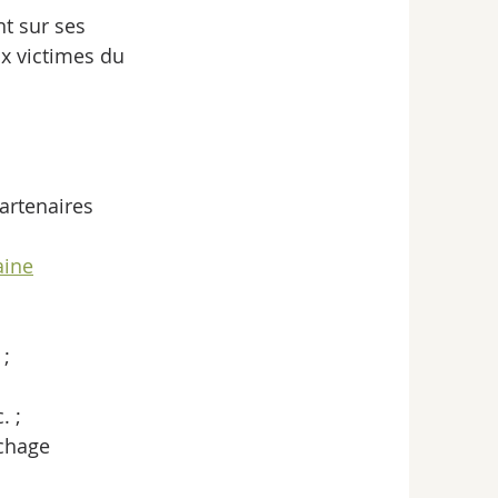
nt sur ses 
ux victimes du 
artenaires 
aine
 ;
. ;
uchage