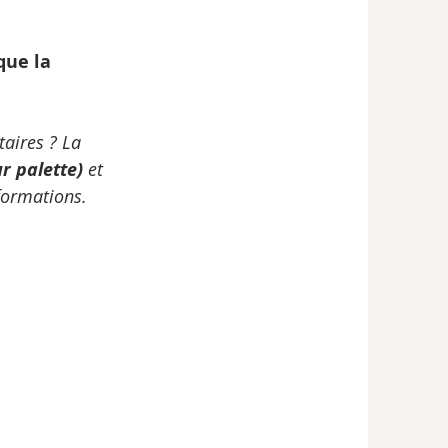
aires ? La 
r palette)
 et 
formations.