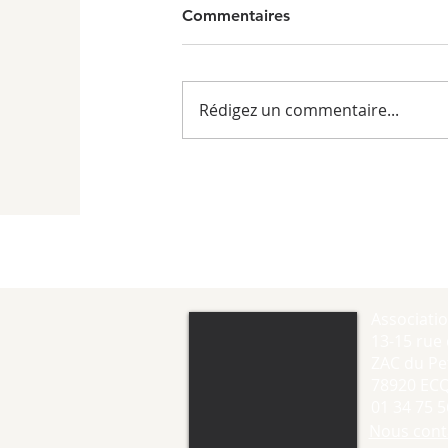
Commentaires
Rédigez un commentaire...
Associati
13-15 rue 
ZAC du Pet
78920 EC
01 34 75 5
Nous cont