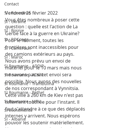
Contact
Vendredi 25 février 2022
SI : Roumanie
Vous êtes nombreux à poser cette 
SI : Ukraine
question : quelle est l'action de La 
SI : Bosnie
Gerbe face à la guerre en Ukraine?
SI : RDCongo
Pour le moment, toutes les 
frontières sont inaccessibles pour 
SI : Cameroun
des camions extérieurs au pays. 
SI : Maroc
Nous avons prévu un envoi de 
SI Roumanie - ADDIP
matériel pour le 10 mars mais nous 
ne savons pas si cet envoi sera 
SI Roumanie - ADMR
possible. Nous avons des nouvelles 
SI Roumanie - Trambulina
de nos correspondant à Vynnitsia. 
SI Roumanie - Bethel
Cette ville à 260 km de Kiev n'est pas 
SI Roumanie - MEV
tellement touchée pour l'instant. Il 
faut s'attendre à ce que des déplacés 
SI évènements
internes y arrivent. Nous espérons 
SI - Albanie
pouvoir les soutenir matériellement.