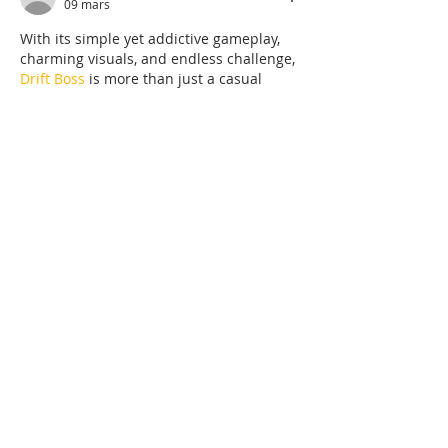
09 mars
With its simple yet addictive gameplay, 
charming visuals, and endless challenge, 
Drift Boss
 is more than just a casual 
driving game—it’s a test of your reflexes 
and focus.
J'aime
Répondre
Retour Blog