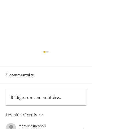
1 commentaire
Rédigez un commentaire...
Quand l'entrepôt se
Embaucher un sa
vide...
c’est aussi soute
enfants
Les plus récents
Membre inconnu