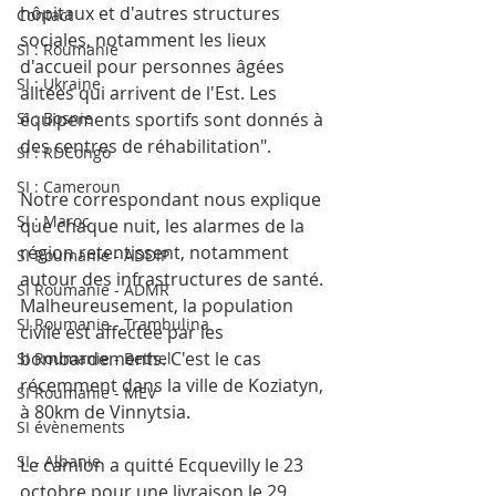
hôpitaux et d'autres structures 
Contact
sociales, notamment les lieux 
SI : Roumanie
d'accueil pour personnes âgées 
SI : Ukraine
alitées qui arrivent de l'Est. Les 
SI : Bosnie
équipements sportifs sont donnés à 
des centres de réhabilitation". 
SI : RDCongo
SI : Cameroun
Notre correspondant nous explique 
SI : Maroc
que chaque nuit, les alarmes de la 
région retentissent, notamment 
SI Roumanie - ADDIP
autour des infrastructures de santé. 
SI Roumanie - ADMR
Malheureusement, la population 
SI Roumanie - Trambulina
civile est affectée par les 
bombardements. C'est le cas 
SI Roumanie - Bethel
récemment dans la ville de Koziatyn, 
SI Roumanie - MEV
à 80km de Vinnytsia. 
SI évènements
SI - Albanie
Le camion a quitté Ecquevilly le 23 
octobre pour une livraison le 29. 