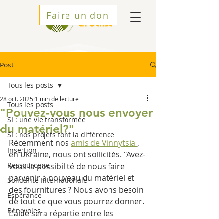
Faire un don
Post
Tous les posts
28 oct. 2025
1 min de lecture
Tous les posts
"Pouvez-vous nous envoyer
SI : une vie transformée
du matériel?"
SI : nos projets font la différence
Récemment nos 
amis de Vinnytsia 
, 
Insertion
en Ukraine, nous ont sollicités. "Avez-
Ressourcerie
vous la possibilité de nous faire 
parvenir à nouveau du matériel et 
Solidarité Internationale
des fournitures ? Nous avons besoin 
Espérance
de tout ce que vous pourrez donner. 
Bénévoles
L'aide sera répartie entre les 